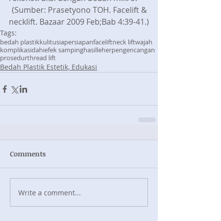
(Sumber: Prasetyono TOH. Facelift & 
necklift. Bazaar 2009 Feb;Bab 4:39-41.)
Tags:
bedah plastik
kulit
usia
persiapan
facelift
neck lift
wajah
komplikasi
dahi
efek samping
hasil
leher
pengencangan
prosedur
thread lift
Bedah Plastik Estetik, Edukasi
Comments
Write a comment...