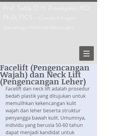
Prof. Teddy O.H. Prasetyono, MD,
Ph.D, FICS -
C
onsultant Surgeon
Specializing in Hand and Microsurgery
Facelift (Pengencangan
Wajah) dan Neck Lift
(Pengencangan Leher)
Facelift dan neck lift adalah prosedur 
bedah plastik yang ditujukan untuk 
memulihkan kekencangan kulit 
wajah dan leher beserta struktur 
penyangga bawah kulit. Umumnya, 
individu yang berusia 50-60 tahun 
dapat menjadi kandidat untuk 