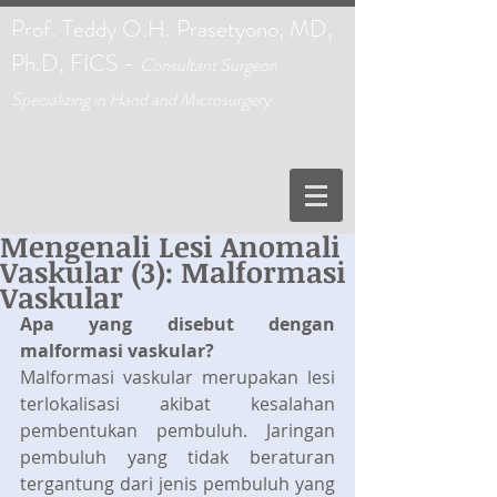
Prof. Teddy O.H. Prasetyono, MD,
Ph.D, FICS -
C
onsultant Surgeon
Specializing in Hand and Microsurgery
Mengenali Lesi Anomali
Vaskular (3): Malformasi
Vaskular
Apa yang disebut dengan 
malformasi vaskular?
Malformasi vaskular merupakan lesi 
terlokalisasi akibat kesalahan 
pembentukan pembuluh. Jaringan 
pembuluh yang tidak beraturan 
tergantung dari jenis pembuluh yang 