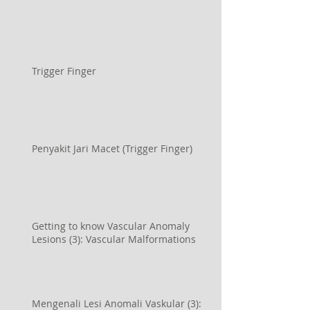
Trigger Finger
Penyakit Jari Macet (Trigger Finger)
Getting to know Vascular Anomaly
Lesions (3): Vascular Malformations
Mengenali Lesi Anomali Vaskular (3):