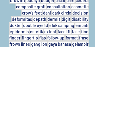
brow lift
budaya
budget
cacat
care
cedera
composite graft
consultation
cosmetic
crow's feet
dahi
dark circle
decision
deformitas
depath
dermis
digit
disability
dokter
double eyelid
efek samping
empati
epidermis
estetik
extent
facelift
fase
fine
finger
fingertip
flap
follow-up
format
frase
frown lines
ganglion
gaya bahasa
gelambir
genetic
hasil
healing
hidung
hippocrates
ideal
ilmiah
imatur
immature
implan
implant
indonesia
infection
Follow Me
Call
T/F:
+62-31931424