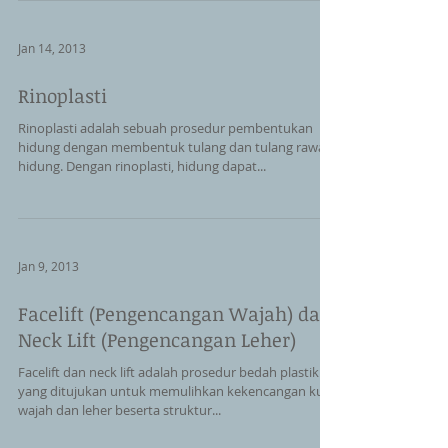
Jan 14, 2013
Rinoplasti
Rinoplasti adalah sebuah prosedur pembentukan
hidung dengan membentuk tulang dan tulang rawan
hidung. Dengan rinoplasti, hidung dapat...
Jan 9, 2013
Facelift (Pengencangan Wajah) dan
Neck Lift (Pengencangan Leher)
Facelift dan neck lift adalah prosedur bedah plastik
yang ditujukan untuk memulihkan kekencangan kulit
wajah dan leher beserta struktur...