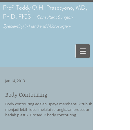
Prof. Teddy O.H. Prasetyono, MD,
Ph.D, FICS -
C
onsultant Surgeon
Specializing in Hand and Microsurgery
Jan 14, 2013
Body Contouring
Body contouring adalah upaya membentuk tubuh
menjadi lebih ideal melalui serangkaian prosedur
bedah plastik. Prosedur body contouring...