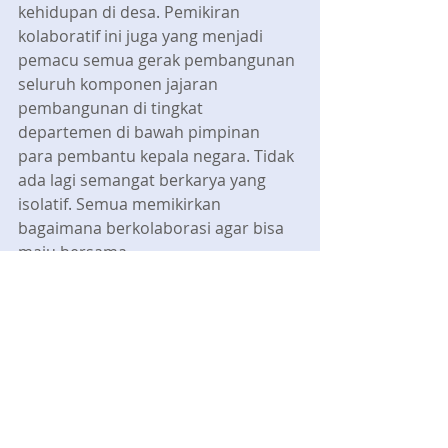
kehidupan di desa. Pemikiran 
kolaboratif ini juga yang menjadi 
pemacu semua gerak pembangunan 
seluruh komponen jajaran 
pembangunan di tingkat 
departemen di bawah pimpinan 
para pembantu kepala negara. Tidak 
ada lagi semangat berkarya yang 
isolatif. Semua memikirkan 
bagaimana berkolaborasi agar bisa 
maju bersama. 
Seruput kopi sendirian pada waktu 
berkhayal berideasi.
Seruput kolaboratif pada waktu 
merealisasikan ide.
Jakarta, 2 Februari 2019