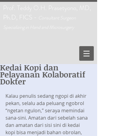
Prof. Teddy O.H. Prasetyono, MD,
Ph.D, FICS -
C
onsultant Surgeon
Specializing in Hand and Microsurgery
Kedai Kopi dan
Pelayanan Kolaboratif
Dokter
Kalau penulis sedang ngopi di akhir 
pekan, selalu ada peluang ngobrol 
“ngetan ngulon,” seraya memindai 
sana-sini. Amatan dari sebelah sana 
dan amatan dari sisi sini di kedai 
kopi bisa menjadi bahan obrolan, 