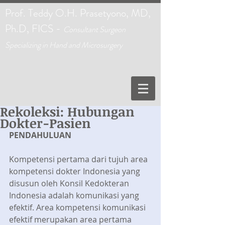
Prof. Teddy O.H. Prasetyono, MD,
Ph.D, FICS -
C
onsultant Surgeon
Specializing in Hand and Microsurgery
Rekoleksi: Hubungan
Dokter-Pasien
PENDAHULUAN
Kompetensi pertama dari tujuh area 
kompetensi dokter Indonesia yang 
disusun oleh Konsil Kedokteran 
Indonesia adalah komunikasi yang 
efektif. Area kompetensi komunikasi 
efektif merupakan area pertama 