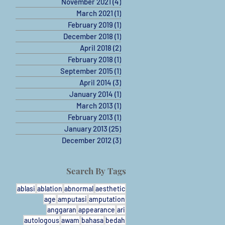
November 2021
(4)
4 posts
March 2021
(1)
1 post
February 2019
(1)
1 post
December 2018
(1)
1 post
April 2018
(2)
2 posts
February 2018
(1)
1 post
lam
September 2015
(1)
1 post
April 2014
(3)
3 posts
January 2014
(1)
1 post
March 2013
(1)
1 post
February 2013
(1)
1 post
January 2013
(25)
25 posts
December 2012
(3)
3 posts
Search By Tags
ya
ablasi
ablation
abnormal
aesthetic
age
amputasi
amputation
anggaran
appearance
ari
autologous
awam
bahasa
bedah