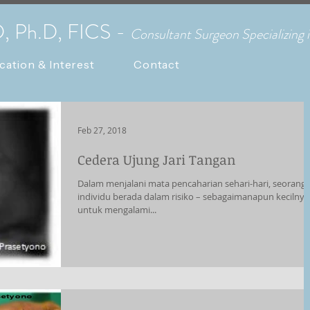
D, Ph.D, FICS -
C
onsultant Surgeon Specializing
cation & Interest
Contact
Feb 27, 2018
Cedera Ujung Jari Tangan
Dalam menjalani mata pencaharian sehari-hari, seorang
individu berada dalam risiko – sebagaimanapun kecilnya
untuk mengalami...