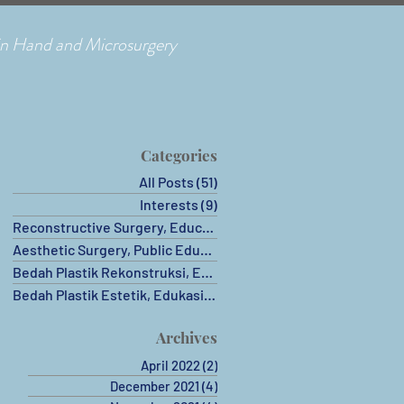
 in Hand and Microsurgery
Categories
All Posts
(51)
51 posts
Interests
(9)
9 posts
Reconstructive Surgery, Education
(4)
4 posts
Aesthetic Surgery, Public Education
(9)
9 posts
 –
Bedah Plastik Rekonstruksi, Edukasi
(4)
4 posts
Bedah Plastik Estetik, Edukasi
(12)
12 posts
Archives
April 2022
(2)
2 posts
December 2021
(4)
4 posts