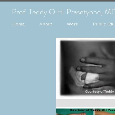
Prof. Teddy O.H. Prasetyono, M
Home
About
Work
Public Edu