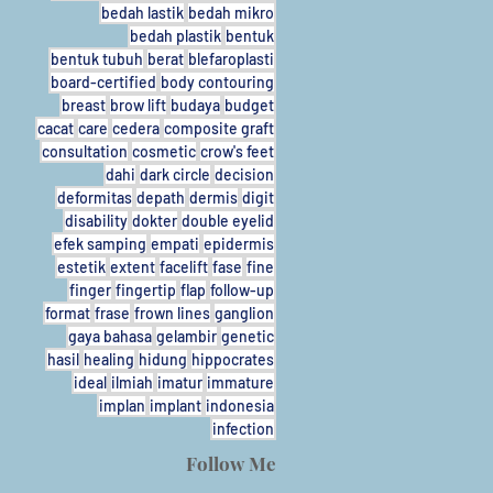
bedah lastik
bedah mikro
bedah plastik
bentuk
bentuk tubuh
berat
blefaroplasti
board-certified
body contouring
breast
brow lift
budaya
budget
cacat
care
cedera
composite graft
consultation
cosmetic
crow's feet
dahi
dark circle
decision
deformitas
depath
dermis
digit
a
disability
dokter
double eyelid
efek samping
empati
epidermis
estetik
extent
facelift
fase
fine
finger
fingertip
flap
follow-up
format
frase
frown lines
ganglion
gaya bahasa
gelambir
genetic
hasil
healing
hidung
hippocrates
ideal
ilmiah
imatur
immature
implan
implant
indonesia
infection
Follow Me